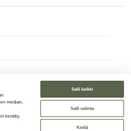
Salli kaikki
an
sen median,
Salli valinta
on kerätty,
Kiellä