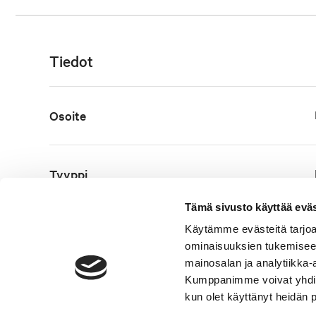
Tiedot
Osoite
Tyyppi
Tämä sivusto käyttää eväs
Käytämme evästeitä tarjoa
Koko
ominaisuuksien tukemisee
mainosalan ja analytiikka-
Kumppanimme voivat yhdistää 
Rakennusvuosi
kun olet käyttänyt heidän 