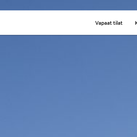
M
Vapaat tilat
a
i
n