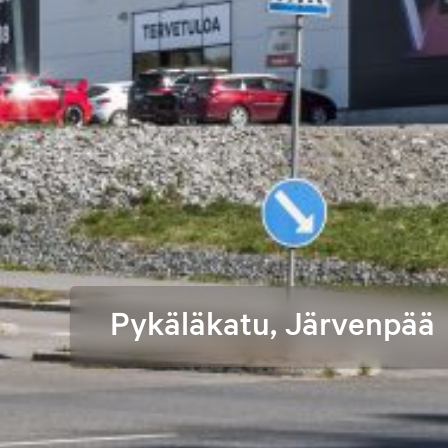
Pykäläkatu, Järvenpää