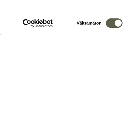
Suostumuksen
Välttämätön
valinta
Kartalla
+
−