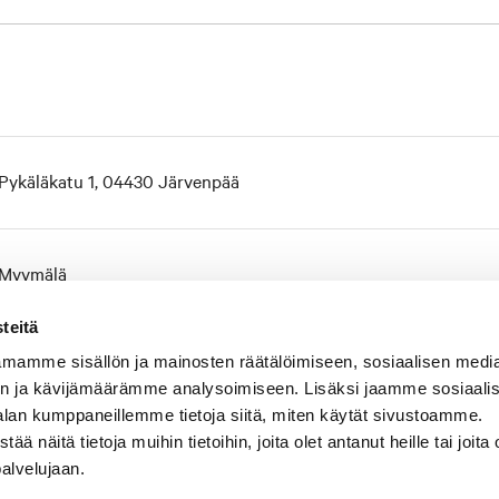
Pykäläkatu 1, 04430 Järvenpää
Myymälä
teitä
mamme sisällön ja mainosten räätälöimiseen, sosiaalisen medi
2.200 m²
n ja kävijämäärämme analysoimiseen. Lisäksi jaamme sosiaali
alan kumppaneillemme tietoja siitä, miten käytät sivustoamme.
näitä tietoja muihin tietoihin, joita olet antanut heille tai joita 
2022
palvelujaan.