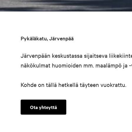
Pykäläkatu, Järvenpää
Järvenpään keskustassa sijaitseva liikekii
näkökulmat huomioiden mm. maalämpö ja -v
Kohde on tällä hetkellä täyteen vuokrattu.
Ota yhteyttä