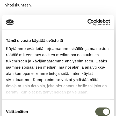
yhteiskuntaan.
Rahasto sijoittaa pääasiassa Suomen kasvukeskuksissa
sijaitseviin toimitilakiinteistöihin, kuten toimisto-, liiketila-
tai logistiikkatiloihin. Kiinteistökantaa kehitetään ja
ylläpidetään pitkäjänteisesti ja vastuullisesti.
Tämä sivusto käyttää evästeitä
Käytämme evästeitä tarjoamamme sisällön ja mainosten
Kiinteistöjen ylläpidossa painotamme energiatehokkuutta
räätälöimiseen, sosiaalisen median ominaisuuksien
ja ympäristöystävällisyyttä, sekä vuokrauksen ja
tukemiseen ja kävijämäärämme analysoimiseen. Lisäksi
palveluiden vastuullisuutta. Tavoitteena on tarjota
jaamme sosiaalisen median, mainosalan ja analytiikka-
vuokralaisille tarkoituksenmukaiset, turvalliset ja
alan kumppaneillemme tietoja siitä, miten käytät
terveelliset työtilat. Korjaus- ja muutostyöt sekä
sivustoamme. Kumppanimme voivat yhdistää näitä
kiinteistökehitys toteutetaan suunnitellusti ja kattavasti
tietoja muihin tietoihin, joita olet antanut heille tai joita on
koko elinkaaren ajan.
kerätty, kun olet käyttänyt heidän palvelujaan.
Suostumuksen
Siirry Aktian sivustolle
Välttämätön
valinta