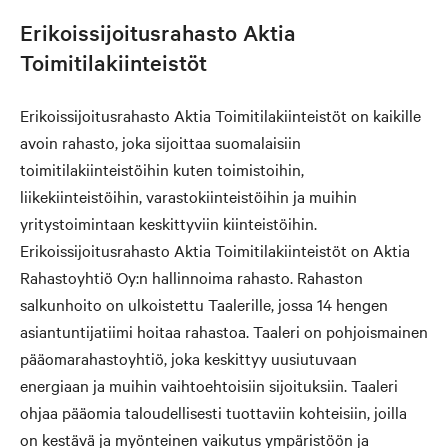
Erikoissijoitusrahasto Aktia
Toimitilakiinteistöt
Erikoissijoitusrahasto Aktia Toimitilakiinteistöt on kaikille
avoin rahasto, joka sijoittaa suomalaisiin
toimitilakiinteistöihin kuten toimistoihin,
liikekiinteistöihin, varastokiinteistöihin ja muihin
yritystoimintaan keskittyviin kiinteistöihin.
Erikoissijoitusrahasto Aktia Toimitilakiinteistöt on Aktia
Rahastoyhtiö Oy:n hallinnoima rahasto. Rahaston
salkunhoito on ulkoistettu Taalerille, jossa 14 hengen
asiantuntijatiimi hoitaa rahastoa. Taaleri on pohjoismainen
pääomarahastoyhtiö, joka keskittyy uusiutuvaan
energiaan ja muihin vaihtoehtoisiin sijoituksiin. Taaleri
ohjaa pääomia taloudellisesti tuottaviin kohteisiin, joilla
on kestävä ja myönteinen vaikutus ympäristöön ja