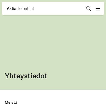
Hyppää
sisältöön
Yhteystiedot
Meistä