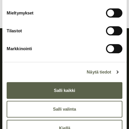
Siirry Taalerin sivustolle
Mieltymykset
Tilastot
Vuokraus
Markkinointi
Näytä tiedot
Emmi Vappula
Vuokraus
Salli kaikki
+358 50 433 9589
Salli valinta
emmi.vappula@suure.fi
Kiellä