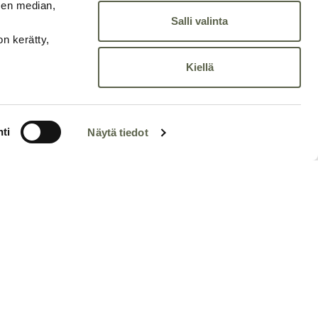
sen median,
Salli valinta
on kerätty,
Kiellä
ti
Näytä tiedot