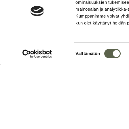
ominaisuuksien tukemisee
mainosalan ja analytiikka-
Kumppanimme voivat yhdistää 
Koko
kun olet käyttänyt heidän 
Rakennusvuosi
Suostumuksen
Välttämätön
valinta
Kartalla
+
−