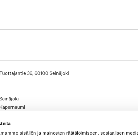
Tuottajantie 36, 60100 Seinäjoki
Seinäjoki
Kapernaumi
teitä
Teollisuus
mamme sisällön ja mainosten räätälöimiseen, sosiaalisen medi