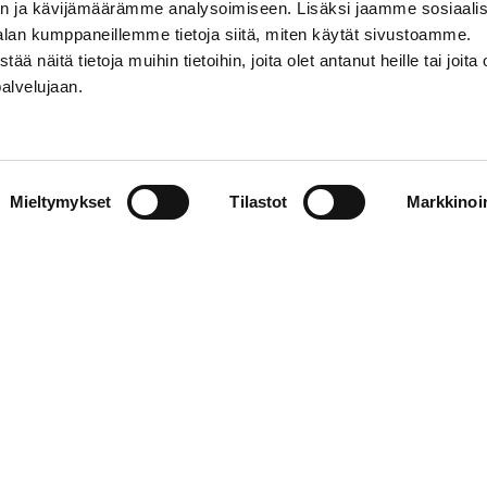
n ja kävijämäärämme analysoimiseen. Lisäksi jaamme sosiaali
alan kumppaneillemme tietoja siitä, miten käytät sivustoamme.
näitä tietoja muihin tietoihin, joita olet antanut heille tai joita 
5000 m²
palvelujaan.
2016
Mieltymykset
Tilastot
Markkinoin