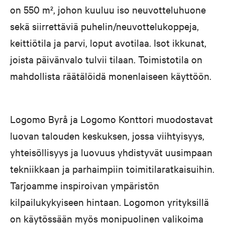
on 550 m², johon kuuluu iso neuvottelu­­huone
sekä siirrettäviä puhelin/neuvottelukoppeja,
keittiötila ja parvi, loput avotilaa. Isot ­­ikkunat,
joista päivänvalo tulvii tilaan. Toimisto­tila on
mahdollista räätälöidä monen­laiseen käyttöön.
Logomo Byrå ja Logomo Konttori muodostavat
luovan talouden keskuksen, jossa viihtyisyys,
yhteisöllisyys ja luovuus yhdistyvät uusimpaan
tekniikkaan ja parhaimpiin toimitilaratkaisuihin.
Tarjoamme inspiroivan ympäristön
kilpailukykyiseen hintaan. Logomon yrityksillä
on käytössään myös monipuolinen valikoima